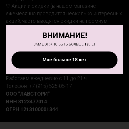
♡ Акции и скидки (в нашем магазине
ежемесячно проводится несколько интересных
акций; часто вводятся скидки на премиум-
товары).
ВНИМАНИЕ!
ВАМ ДОЛЖНО БЫТЬ БОЛЬШЕ
18
ЛЕТ
Мне больше 18 лет
Адрес магазина: ул. Есенина 7 (ТД "Галерея"),
3 этаж
Работаем ежедневно с 11 до 21 ч.
Телефон: +7 (915) 525-85-17
ООО "ЛАВСТОРИ"
ИНН
3123477014
ОГРН
1213100001344