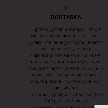
-1-
ДОСТАВКА
Порядок доставки товара — после
заказа товара в интернет-магазине,
с Вами в течение дня созванивается
наш оператор и уточняет
информацию по заказу и сообщает
время доставки товара. Доставка
осуществляется на следующий день
после заказа и подтверждения его
оператором или по согласованию с
заказчиком*.
Доставка курьером по Белгороду от
8000 руб – бесплатно.
За пределы Белгородского района*