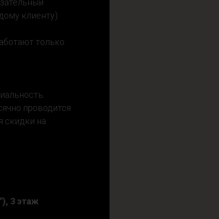
язательный
дому клиенту).
аботают только
иальность.
сячно проводится
я скидки на
), 3 этаж