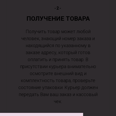
-2-
ПОЛУЧЕНИЕ ТОВАРА
Получить товар может любой
человек, знающий номер заказа и
находящийся по указанному в
заказе адресу, который готов
оплатить и принять товар. В
присутствии курьера внимательно
осмотрите внешний вид и
комплектность товара, проверьте
состояние упаковки. Курьер должен
передать Вам ваш заказ и кассовый
чек.