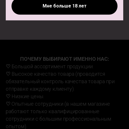
Политика конфиденциальности
Мне больше 18 лет
ПОЧЕМУ ВЫБИРАЮТ ИМЕННО НАС:
♡
Большой ассортимент продукции.
♡
Высокое качество товара (проводится
обязательный контроль качества товара при
отправке каждому клиенту).
♡
Низкие цены.
♡
Опытные сотрудники (в нашем магазине
работают только квалифицированные
сотрудники с большим профессиональным
опытом).