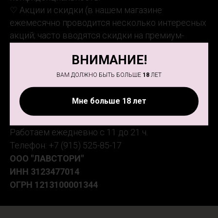
♡ Акции и скидки (в нашем магазине
ежемесячно проводится несколько интересных
акций; часто вводятся скидки на премиум-
товары).
ВНИМАНИЕ!
ВАМ ДОЛЖНО БЫТЬ БОЛЬШЕ
18
ЛЕТ
Мне больше 18 лет
Адрес магазина: ул. Есенина 7 (ТД "Галерея"),
3 этаж
Работаем ежедневно с 11 до 21 ч.
Телефон: +7 (915) 525-85-17
ООО "ЛАВСТОРИ"
ИНН
3123477014
ОГРН
1213100001344