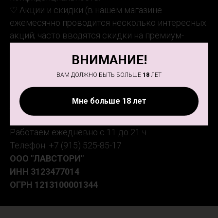
♡ Акции и скидки (в нашем магазине
ежемесячно проводится несколько интересных
акций; часто вводятся скидки на премиум-
товары).
ВНИМАНИЕ!
ВАМ ДОЛЖНО БЫТЬ БОЛЬШЕ
18
ЛЕТ
Мне больше 18 лет
Адрес магазина: ул. Есенина 7 (ТД "Галерея"),
3 этаж
Работаем ежедневно с 11 до 21 ч.
Телефон: +7 (915) 525-85-17
ООО "ЛАВСТОРИ"
ИНН
3123477014
ОГРН
1213100001344