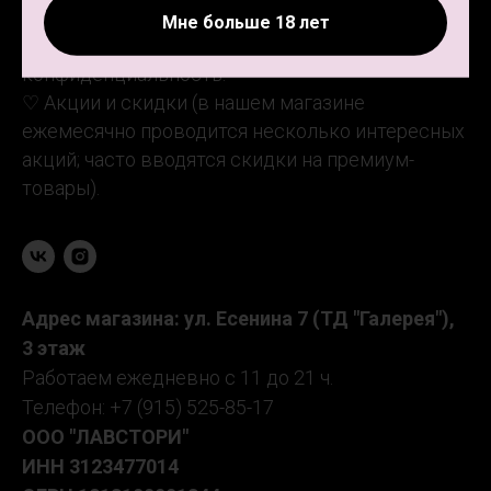
♡
Соблюдение сроков и условий доставки.
Мне больше 18 лет
♡
Гарантируемые анонимность и
конфиденциальность.
♡ Акции и скидки (в нашем магазине
ежемесячно проводится несколько интересных
акций; часто вводятся скидки на премиум-
товары).
Адрес магазина: ул. Есенина 7 (ТД "Галерея"),
3 этаж
Работаем ежедневно с 11 до 21 ч.
Телефон: +7 (915) 525-85-17
ООО "ЛАВСТОРИ"
ИНН
3123477014