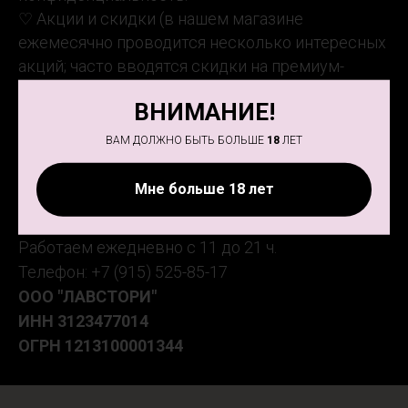
♡ Акции и скидки (в нашем магазине
ежемесячно проводится несколько интересных
акций; часто вводятся скидки на премиум-
товары).
ВНИМАНИЕ!
ВАМ ДОЛЖНО БЫТЬ БОЛЬШЕ
18
ЛЕТ
Мне больше 18 лет
Адрес магазина: ул. Есенина 7 (ТД "Галерея"),
3 этаж
Работаем ежедневно с 11 до 21 ч.
Телефон: +7 (915) 525-85-17
ООО "ЛАВСТОРИ"
ИНН
3123477014
ОГРН
1213100001344