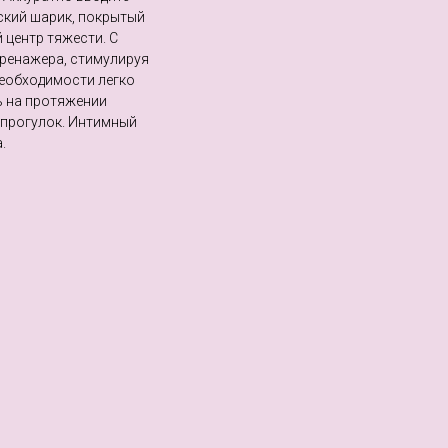
ский шарик, покрытый
 центр тяжести. С
тренажера, стимулируя
необходимости легко
ь на протяжении
 прогулок. Интимный
.