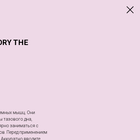
ORY THE
тимных мышц. Они
 тазового дна,
ярно заниматься с
в. Перед применением
 Аккуратно вводите