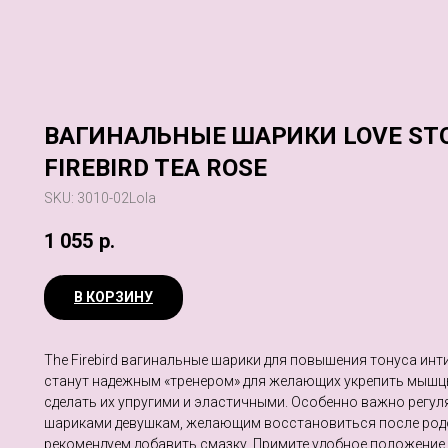
ВАГИНАЛЬНЫЕ ШАРИКИ LOVE ST
FIREBIRD TEA ROSE
SKU:
3010-02Lola
1 055
р.
В КОРЗИНУ
The Firebird вагинальные шарики для повышения тонуса ин
станут надежным «тренером» для желающих укрепить мышцы
сделать их упругими и эластичными. Особенно важно регул
шариками девушкам, желающим восстановиться после родо
рекомендуем добавить смазку. Примите удобное положение.