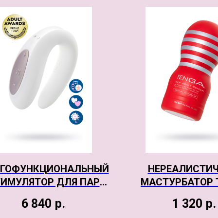
ГОФУНКЦИОНАЛЬНЫЙ
НЕРЕАЛИСТИ
ИМУЛЯТОР ДЛЯ ПАР
МАСТУРБАТОР 
SATISFYER PARTNER
ORIGINAL VACUU
6 840
р.
1 320
р.
UBLE JOY, СИЛИКОН,
TPE, БЕЛЫЙ, 1