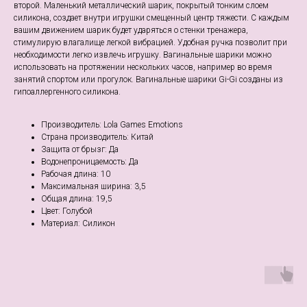
второй. Маленький металлический шарик, покрытый тонким слоем
силикона, создает внутри игрушки смещенный центр тяжести. С каждым
вашим движением шарик будет ударяться о стенки тренажера,
стимулирую влагалище легкой вибрацией. Удобная ручка позволит при
необходимости легко извлечь игрушку. Вагинальные шарики можно
использовать на протяжении нескольких часов, например во время
занятий спортом или прогулок. Вагинальные шарики Gi-Gi созданы из
гипоаллергенного силикона.
Производитель: Lola Games Emotions
Страна производитель: Китай
Защита от брызг: Да
Водонепроницаемость: Да
Рабочая длина: 10
Максимальная ширина: 3,5
Общая длина: 19,5
Цвет: Голубой
Материал: Cиликон