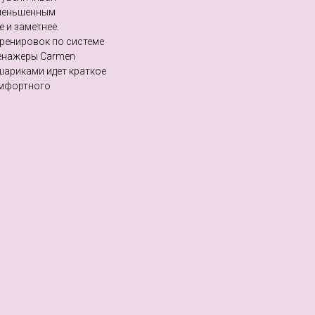
уменьшенным
 и заметнее.
ренировок по системе
ренажеры Carmen
шариками идет краткое
омфортного