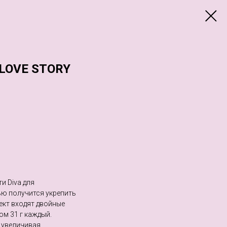
LOVE STORY
и Diva для
ью получится укрепить
ект входят двойные
ом 31 г каждый.
 увеличивая