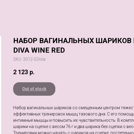
НАБОР ВАГИНАЛЬНЫХ ШАРИКОВ 
DIVA WINE RED
SKU:
3012-02lola
2 123
р.
Out of stock
Набор вагинальных шариков со смещенным центром тяжест
эффективных тренировок мышц тазового дна. С его помощ
интимные мышцы и повысить их чувствительность. В компл
шарики на сцепке с весом 76 г и два шарика без сцепки с вес
Тренировки можно начать с шариков на сцепке, постепенно