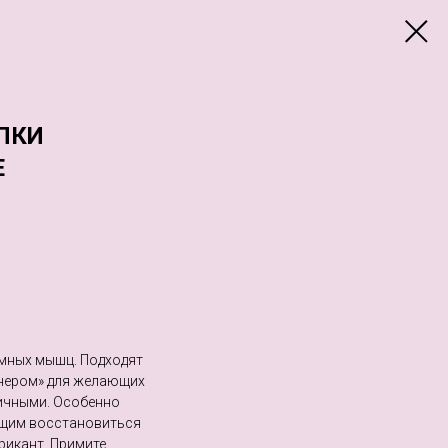
ПКИ
E
имных мышц. Подходят
енером» для желающих
тичными. Особенно
ющим восстановиться
рикант. Примите