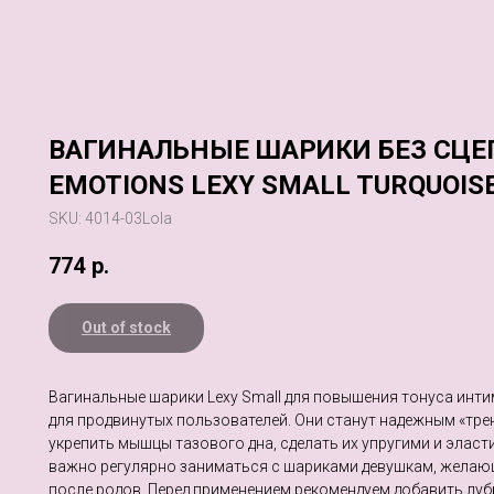
ВАГИНАЛЬНЫЕ ШАРИКИ БЕЗ СЦЕ
EMOTIONS LEXY SMALL TURQUOIS
SKU:
4014-03Lola
774
р.
Out of stock
Вагинальные шарики Lexy Small для повышения тонуса инт
для продвинутых пользователей. Они станут надежным «тр
укрепить мышцы тазового дна, сделать их упругими и элас
важно регулярно заниматься с шариками девушкам, жела
после родов. Перед применением рекомендуем добавить луб