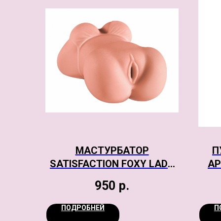
МАСТУРБАТОР
П
SATISFACTION FOXY LADY
А
LISA
LOV
950
р.
ПОДРОБНЕЙ
П