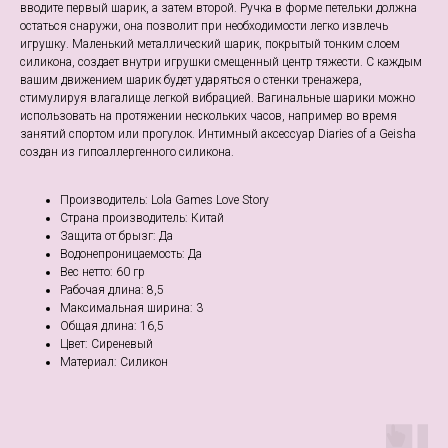
вводите первый шарик, а затем второй. Ручка в форме петельки должна
остаться снаружи, она позволит при необходимости легко извлечь
игрушку. Маленький металлический шарик, покрытый тонким слоем
силикона, создает внутри игрушки смещенный центр тяжести. С каждым
вашим движением шарик будет ударяться о стенки тренажера,
стимулируя влагалище легкой вибрацией. Вагинальные шарики можно
использовать на протяжении нескольких часов, например во время
занятий спортом или прогулок. Интимный аксессуар Diaries of a Geisha
создан из гипоаллергенного силикона.
Производитель: Lola Games Love Story
Страна производитель: Китай
Защита от брызг: Да
Водонепроницаемость: Да
Веc нетто: 60 гр
Рабочая длина: 8,5
Максимальная ширина: 3
Общая длина: 16,5
Цвет: Сиреневый
Материал: Cиликон