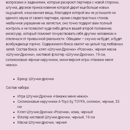
вопросами и заданиями, которые раскроют партнера с новой стороны;
штучка, дерзкое прикосновение которой дарит еще больше новых
ощущений; изысканная вещь, благодаря которой вы не услышите ни
единого звука от своего партнера, кроме сладострастных стонов;
необычное украшение на запястья, оно точно подарит вам полный
контроль и не позволит куда-либо деться вашей второй половинке;
аксессуар, который поможет почувствовать себя другим человеком и
отвлечься от привычной реальности. Обещаем — скучно не будет, а будет
возбуждающе горячо. Содержимого бокса хватит на целый год любовных
затей. Состав бокса: кляп «Штучки-Дрючки» «Розочка», чёрная маска
«Штучки-Дрючки», кистевой флоггер «Штучки-Дрючки», 19 см,
силиконовые чёрные наручники, мини-версия игры «Накажи меня
нежно».
Бренд: Штучки-дрючки
Состав набора:
Игра Штучки-Дрючки «Накажи меня нежно»
Силиконовые наручники A-Toys by TOYFA, силикон, черные, 33
см
Кляп Штучки-Дрючки «Розочка», кожа, черный
Флогер кистевой Штучки-дрючки, черный, 19 см
Маска Штучки-дрючки, черная