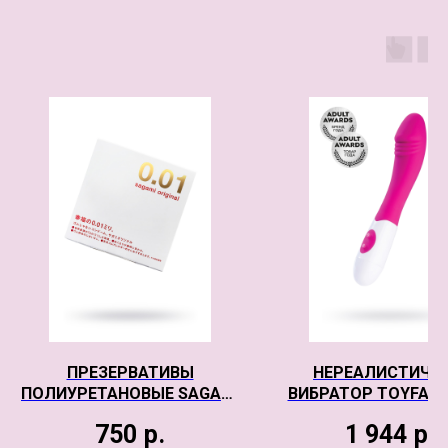
ПРЕЗЕРВАТИВЫ
НЕРЕАЛИСТИЧН
ПОЛИУРЕТАНОВЫЕ SAGAMI
ВИБРАТОР TOYFA A
ORIGINAL 001 №1
UNA, СИЛИКОН, РОЗ
750
р.
1 944
р.
19,8 СМ