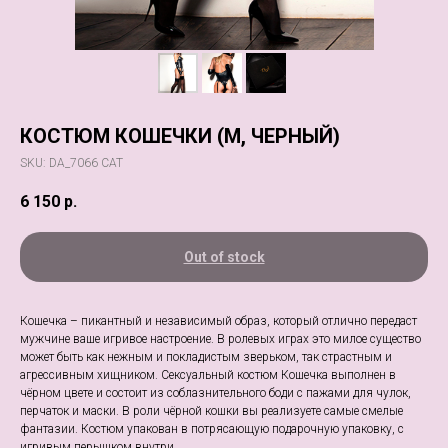
КОСТЮМ КОШЕЧКИ (M, ЧЕРНЫЙ)
SKU:
DA_7066 CAT
6 150
р.
Out of stock
Кошечка – пикантный и независимый образ, который отлично передаст
мужчине ваше игривое настроение. В ролевых играх это милое существо
может быть как нежным и покладистым зверьком, так страстным и
агрессивным хищником. Сексуальный костюм Кошечка выполнен в
чёрном цвете и состоит из соблазнительного боди с пажами для чулок,
перчаток и маски. В роли чёрной кошки вы реализуете самые смелые
фантазии. Костюм упакован в потрясающую подарочную упаковку, с
игривым перышком внутри.