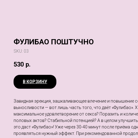
ФУЛИБАО ПОШТУЧНО
SKU:
03
530
р.
В КОРЗИНУ
Завидная эрекция, зашкаливающее влечение и повышение 
выносливости — вот лишь часть того, что даёт «Фулибао». 
максимальное удовлетворение от секса? Поразить и количе
половых актов? Стабильной потенцией? А в целом улучшить
это даст «Фулибао»! Уже через 30-40 минут после приёма о
проявляться нужный эффект. При рекомендованной продо