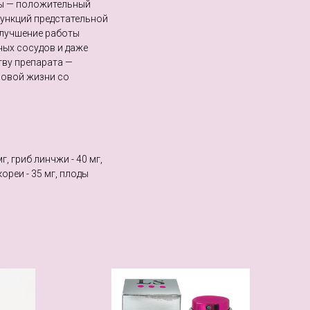
еды — положительный
функций предстательной
улучшение работы
ных сосудов и даже
тву препарата —
ловой жизни со
, гриб линчжи - 40 мг,
кореи - 35 мг, плоды