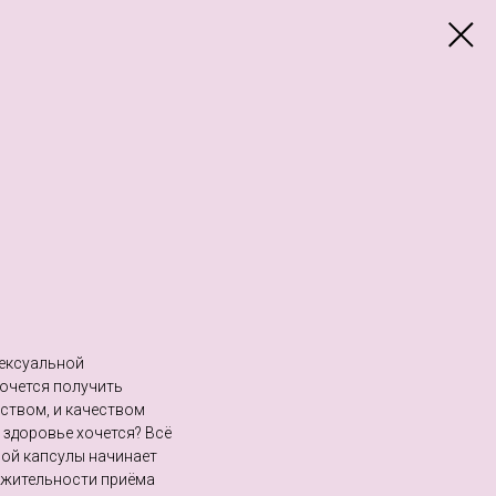
сексуальной
Хочется получить
ством, и качеством
 здоровье хочется? Всё
дной капсулы начинает
лжительности приёма