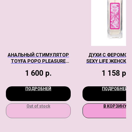
АНАЛЬНЫЙ СТИМУЛЯТОР
ДУХИ С ФЕРОМО
TOYFA POPO PLEASURE
SEXY LIFE ЖЕНСКИЕ
DORADO,
ME 30 МЛ
1 600
р.
1 158
р.
ВОДОНЕПРОНИЦАЕМЫЙ,
СИЛИКОН, ЧЕРНЫЙ, 18 СМ,
Ø 3,5 СМ
ПОДРОБНЕЙ
ПОДРОБНЕЙ
Out of stock
В КОРЗИНУ