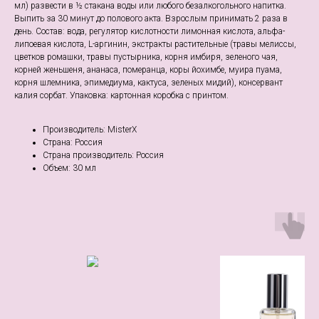
мл) развести в ½ стакана воды или любого безалкогольного напитка.
Выпить за 30 минут до полового акта. Взрослым принимать 2 раза в
день. Состав: вода, регулятор кислотности лимонная кислота, альфа-
липоевая кислота, L-аргинин, экстракты растительные (травы мелиссы,
цветков ромашки, травы пустырника, корня имбиря, зеленого чая,
корней женьшеня, ананаса, померанца, коры йохимбе, муира пуама,
корня шлемника, эпимедиума, кактуса, зеленых мидий), консервант
калия сорбат. Упаковка: картонная коробка с принтом.
Производитель: MisterX
Страна: Россия
Страна производитель: Россия
Объем: 30 мл