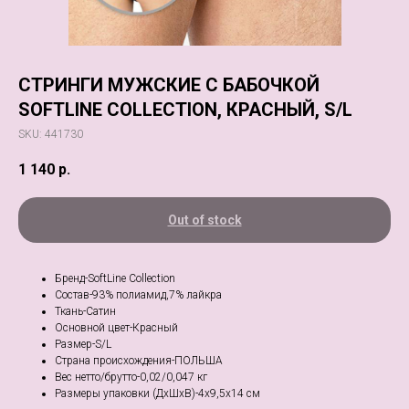
СТРИНГИ МУЖСКИЕ С БАБОЧКОЙ
SOFTLINE COLLECTION, КРАСНЫЙ, S/L
SKU:
441730
1 140
р.
Out of stock
Бренд-SoftLine Collection
Состав-93% полиамид,7% лайкра
Ткань-Сатин
Основной цвет-Красный
Размер-S/L
Страна происхождения-ПОЛЬША
Вес нетто/брутто-0,02/0,047 кг
Размеры упаковки (ДхШхВ)-4x9,5x14 см