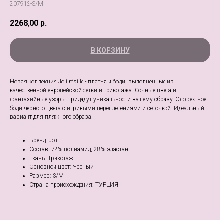
207912-S/M
2268,00
р.
В КОРЗИНУ
Новая коллекция Joli résille - платья и боди, выполненные из
качественной европейской сетки и трикотажа. Сочные цвета и
фантазийные узоры придадут уникальности вашему образу. Эффектное
боди черного цвета с игривыми переплетениями и сеточкой. Идеальный
вариант для пляжного образа!
Бренд: Joli
Состав: 72% полиамид, 28% эластан
Ткань: Трикотаж
Основной цвет: Чёрный
Размер: S/M
Страна происхождения: ТУРЦИЯ