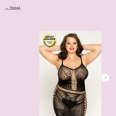
Назад