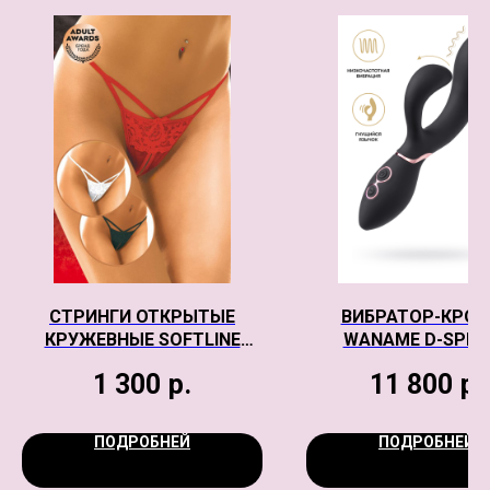
СТРИНГИ ОТКРЫТЫЕ
ВИБРАТОР-КРОЛ
КРУЖЕВНЫЕ SOFTLINE
WANAME D-SPLA
COLLECTION, ЧЕРНЫЙ, S/L
AVALANCHE, СИЛИ
1 300
р.
11 800
р.
ЧЕРНЫЙ, 20,5 
ПОДРОБНЕЙ
ПОДРОБНЕЙ