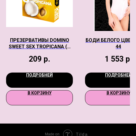
ПРЕЗЕРВАТИВЫ DOMINO
БОДИ БЕЛОГО ЦВЕТА 
SWEET SEX TROPICANA (С
44
АРОМАТОМ ТРОПИЧЕСКИХ
209
р.
1 553
р.
ФРУКТОВ)
ПОДРОБНЕЙ
ПОДРОБНЕЙ
В КОРЗИНУ
В КОРЗИНУ
Tilda
Made on