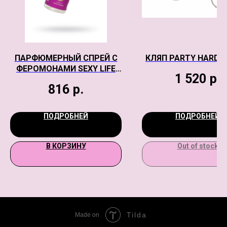
ПАРФЮМЕРНЫЙ СПРЕЙ С
КЛЯП PARTY HARD H
ФЕРОМОНАМИ SEXY LIFE
1 520
р.
№22 ФИЛОСОФИЯ
816
р.
АРОМАТА 212 SEXY,
ЖЕНСКИЕ, 50 МЛ
ПОДРОБНЕЙ
ПОДРОБНЕЙ
В КОРЗИНУ
Out of stock
Tilda
Made on