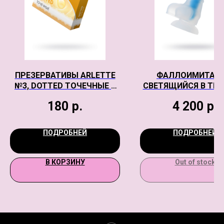
ПРЕЗЕРВАТИВЫ ARLETTE
ФАЛЛОИМИТАТО
№3, DOTTED ТОЧЕЧНЫЕ 3
СВЕТЯЩИЙСЯ В ТЕМ
ШТ
BEYOND BY TOYFA, 
180
р.
4 200
р.
GLOW, СИЛИКОН
ПРОЗРАЧНО-СИНИЙ,
ПОДРОБНЕЙ
ПОДРОБНЕЙ
В КОРЗИНУ
Out of stock