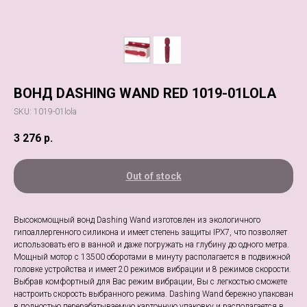
ВОНД DASHING WAND RED 1019-01LOLA
SKU:
1019-01lola
3 276
р.
Out of stock
Высокомощный вонд Dashing Wand изготовлен из экологичного
гипоаллергенного силикона и имеет степень защиты IPX7, что позволяет
использовать его в ванной и даже погружать на глубину до одного метра.
Мощный мотор с 13500 оборотами в минуту располагается в подвижной
головке устройства и имеет 20 режимов вибрации и 8 режимов скорости.
Выбрав комфортный для Вас режим вибрации, Вы с легкостью сможете
настроить скорость выбранного режима. Dashing Wand бережно упакован
в полностью перерабатываемую картонную упаковку и располагается в