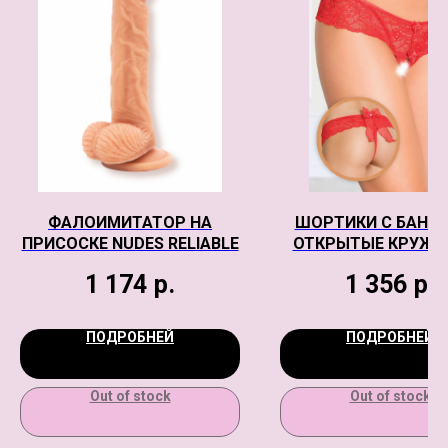
ФАЛОИМИТАТОР НА
ШОРТИКИ С БАНТ
ПРИСОСКЕ NUDES RELIABLE
ОТКРЫТЫЕ КРУЖЕ
SOFTLINE COLLECT
1 174
р.
1 356
р.
КРАСНЫЙ, M/L
ПОДРОБНЕЙ
ПОДРОБНЕЙ
Out of stock
Out of stock