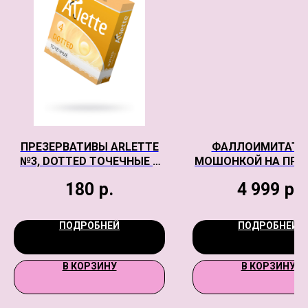
ПРЕЗЕРВАТИВЫ ARLETTE
ФАЛЛОИМИТАТО
№3, DOTTED ТОЧЕЧНЫЕ 3
МОШОНКОЙ НА ПРИ
ШТ
ЧЕРНЫЙ KING COCK 
180
р.
4 999
р.
WITH BALLS BLA
ПОДРОБНЕЙ
ПОДРОБНЕЙ
В КОРЗИНУ
В КОРЗИНУ