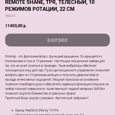
REMOTE SHANE, TPR, ТЕЛЕСНЫЙ, 10
РЕЖИМОВ РОТАЦИИ, 22 СМ
988001
11450,00
р.
В КОРЗИНУ
Ротатор - это фаллоимитатор с функцией вращения. Он вращается с
отклонением от оси в 10 режимах. Настоящая сексуальная забава для
тех, кто не хочет путаться в проводах. Такие вибраторы обеспечат
полноценную игру для пар! Пульт дистанционного управления позволяет
выбрать один из 10 режимов ротации и получить удовольствие от
каскада интенсивных ощущений. Мощная присоска на основании
позволит освободить руки и обеспечить надежную фиксацию игрушки на
любой плоской поверхности. Качественный гладкий материал SoftSkin
позволит ощутить блаженство от реальных форм!
Приятный бонус внутри упаковки - бесплатный лубрикант!
Бренд: RealStick Elite by TOYFA