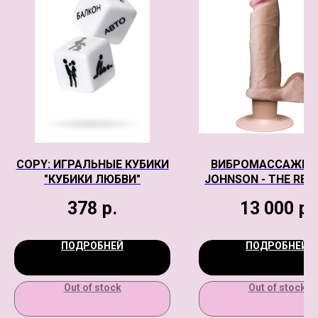
COPY: ИГРАЛЬНЫЕ КУБИКИ
ВИБРОМАССАЖЕР
"КУБИКИ ЛЮБВИ"
JOHNSON - THE REAL
COCK UR3 VIBRATIN
378
р.
13 000
р.
РЕАЛИСТИЧНЫ
ТЕЛЕСНЫЙ
ПОДРОБНЕЙ
ПОДРОБНЕЙ
Out of stock
Out of stock