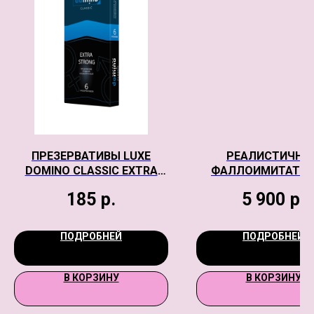
ПРЕЗЕРВАТИВЫ LUXE
РЕАЛИСТИЧНЫ
DOMINO CLASSIC EXTRA
ФАЛЛОИМИТАТОР
STRONG 6 ШТ, 18 СМ
BABE MY DEAR, T
185
р.
5 900
р.
ТЕЛЕСНЫЙ, 22,5
ПОДРОБНЕЙ
ПОДРОБНЕЙ
В КОРЗИНУ
В КОРЗИНУ