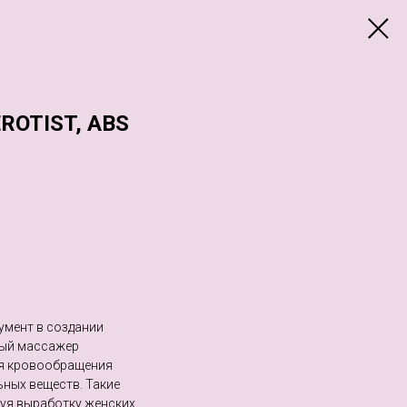
OTIST, ABS
умент в создании
ный массажер
ния кровообращения
ных веществ. Такие
уя выработку женских