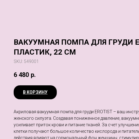
ВАКУУМНАЯ ПОМПА ДЛЯ ГРУДИ ER
ПЛАСТИК, 22 СМ
SKU:
549001
6 480
р.
В КОРЗИНУ
Акриловая вакуумная помпа для груди EROTIST – ваш инстр
женского силуэта. Создавая пониженное давление, вакуум
усиливает приток крови и питание тканей. За счет улучше
клетки получают большое количество кислорода и питатель
действия влияют на гормональный фон женщины, стимулир