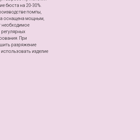
ие бюста на 20-30%.
производстве помпы,
па оснащена мощным,
т необходимое
я регулярных
ирования. При
ьшить разряжение
Не использовать изделие