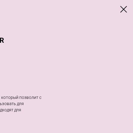
R
 который позволит c
ьзовать для
одходят для