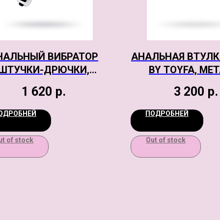
НАЛЬНЫЙ ВИБРАТОР
АНАЛЬНАЯ ВТУЛК
ШТУЧКИ-ДРЮЧКИ,
BY TOYFA, МЕ
ЗОВЫЙ, СИЛИКОН, 14
ЗОЛОТАЯ, С К
1 620
р.
3 200
р.
СМ
КРИСТАЛЛОМ, 10,5
СМ, 165 Г
ОДРОБНЕЙ
ПОДРОБНЕЙ
ut of stock
Out of stock