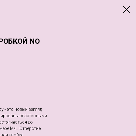
РОБКОЙ NO
y - это новый взгляд
орированы эластичными
астягиваться до
мере M/L. Отверстие
ьная пробка.