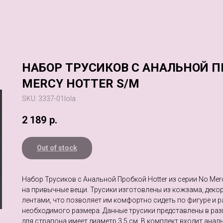
НАБОР ТРУСИКОВ С АНАЛЬНОЙ П
MERCY HOTTER S/M
SKU:
3337-01lola
2 189
р.
Out of stock
Набор Трусиков с Анальной Пробкой Hotter из серии No Merc
на привычные вещи. Трусики изготовлены из кожзама, дек
лентами, что позволяет им комфортно сидеть по фигуре и р
необходимого размера. Данные трусики представлены в раз
для страпона имеет диаметр 3,5 см. В комплект входит анал