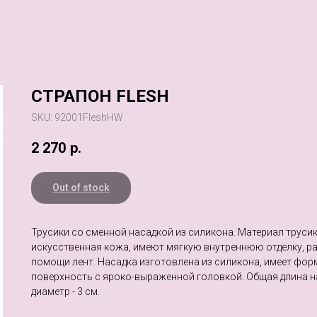
СТРАПОН FLESH
SKU:
92001FleshHW
2 270
р.
Out of stock
Трусики со сменной насадкой из силикона. Материал труси
искусственная кожа, имеют мягкую внутреннюю отделку, ра
помощи лент. Насадка изготовлена из силикона, имеет фор
поверхность с яроко-выраженной головкой. Общая длина нас
диаметр - 3 см.