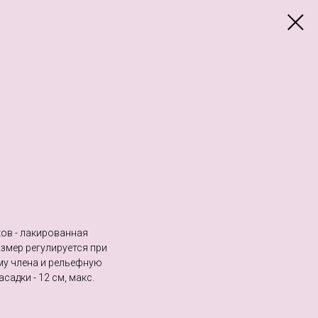
ков - лакированная
змер регулируется при
му члена и рельефную
адки - 12 см, макс.