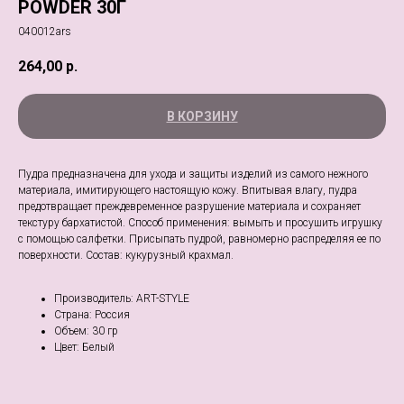
POWDER 30Г
040012ars
264,00
р.
В КОРЗИНУ
Пудра предназначена для ухода и защиты изделий из самого нежного
материала, имитирующего настоящую кожу. Впитывая влагу, пудра
предотвращает преждевременное разрушение материала и сохраняет
текстуру бархатистой. Способ применения: вымыть и просушить игрушку
с помощью салфетки. Присыпать пудрой, равномерно распределяя ее по
поверхности. Состав: кукурузный крахмал.
Производитель: ART-STYLE
Страна: Россия
Объем: 30 гр
Цвет: Белый