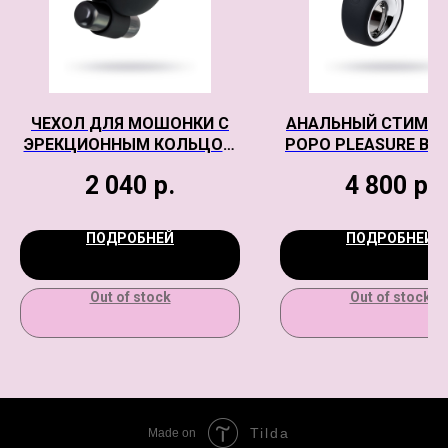
ЧЕХОЛ ДЛЯ МОШОНКИ С
АНАЛЬНЫЙ СТИМУ
ЭРЕКЦИОННЫМ КОЛЬЦОМ
POPO PLEASURE BY 
И ВИБРАЦИЕЙ ATTRACTION
SAGITTA, СИЛИК
2 040
р.
4 800
р.
EROTIST, СИЛИКОН,
ЧЕРНЫЙ, 9 СМ
ЧЁРНЫЙ, 6,5 СМ
ПОДРОБНЕЙ
ПОДРОБНЕЙ
Out of stock
Out of stock
Tilda
Made on