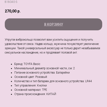
818040-3
270,00
р.
В КОРЗИНУ
Упругое виброкольцо позволит вам усилить ощущения и получить
удовольствие от секса. Надев кольцо, мужчина почувствует увеличение
эрекции. Такой универсальный аксессуар не только дарит незабываемое
сексуальное наслаждение, но и продлевает половой акт.
Бренд: TOYFA Basic
Минимальный диаметр основной части, см: 2
Питание основного устройства: Батарейки
Основной цвет: Розовый
Количество и тип батареек для основного устройства: LR44
Тип управления: Кнопки
Основной материал: TPE
Страна происхождения: КИТАЙ