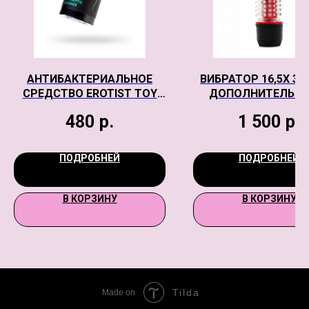
АНТИБАКТЕРИАЛЬНОЕ
ВИБРАТОР 16,5Х 3,5
СРЕДСТВО EROTIST TOY
ДОПОЛНИТЕЛЬН
CLEANER, ДЛЯ ОБРАБОТКИ
ПУПЫРЫШКАМИ, КР
480
р.
1 500
р.
ИГРУШЕК 150 МЛ
ПОДРОБНЕЙ
ПОДРОБНЕЙ
В КОРЗИНУ
В КОРЗИНУ
Tilda
Made on