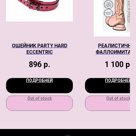
ОШЕЙНИК PARTY HARD
РЕАЛИСТИЧНЫ
ECCENTRIC
ФАЛЛОИМИТАТ
ШТУЧКИ-ДРЮЧКИ, 
896
р.
1 100
р.
ТЕЛЕСНЫЙ, 13,5
ПОДРОБНЕЙ
ПОДРОБНЕЙ
Out of stock
Out of stock