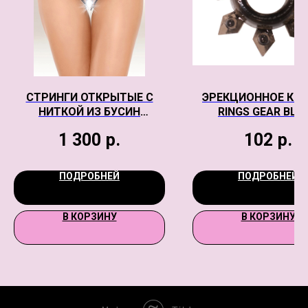
СТРИНГИ ОТКРЫТЫЕ С
ЭРЕКЦИОННОЕ КО
НИТКОЙ ИЗ БУСИН
RINGS GEAR BLA
SOFTLINE COLLECTION,
1 300
р.
102
р.
ЧЕРНЫЙ, S/L
ПОДРОБНЕЙ
ПОДРОБНЕЙ
В КОРЗИНУ
В КОРЗИНУ