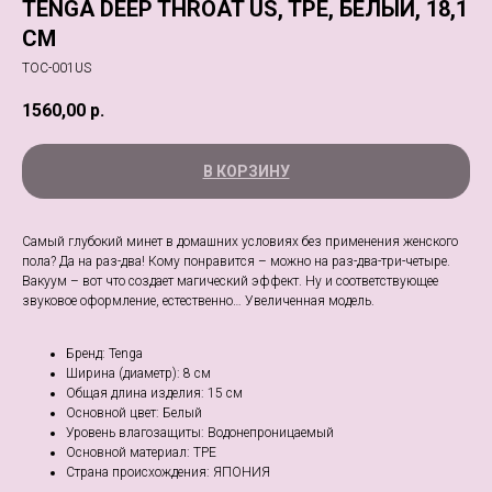
TENGA DEEP THROAT US, TPE, БЕЛЫЙ, 18,1
СМ
TOC-001US
1560,00
р.
В КОРЗИНУ
Самый глубокий минет в домашних условиях без применения женского
пола? Да на раз-два! Кому понравится – можно на раз-два-три-четыре.
Вакуум – вот что создает магический эффект. Ну и соответствующее
звуковое оформление, естественно… Увеличенная модель.
Бренд: Tenga
Ширина (диаметр): 8 см
Общая длина изделия: 15 см
Основной цвет: Белый
Уровень влагозащиты: Водонепроницаемый
Основной материал: TPE
Страна происхождения: ЯПОНИЯ