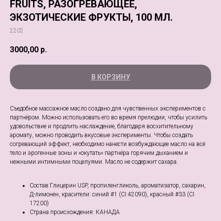
FRUITS, РАЗОГРЕВАЮЩЕЕ,
ЭКЗОТИЧЕСКИЕ ФРУКТЫ, 100 МЛ.
2202
3000,00
р.
В КОРЗИНУ
Съедобное массажное масло создано для чувственных экспериментов с
партнёром. Можно использовать его во время прелюдии, чтобы усилить
удовольствие и продлить наслаждение, благодаря восхитительному
аромату, можно проводить вкусовые эксперименты. Чтобы создать
согревающий эффект, необходимо нанести возбуждающее масло на всё
тело и эрогенные зоны и «окутать» партнёра горячим дыханием и
нежными интимными поцелуями. Масло не содержит сахара.
Состав:Глицерин USP, пропиленгликоль, ароматизатор, сахарин,
Д-лимонен, красители: синий #1 (CI 42090), красный #33 (CI
17200)
Страна происхождения: КАНАДА