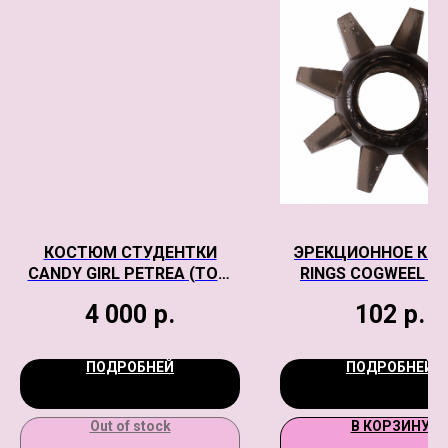
КОСТЮМ СТУДЕНТКИ
ЭРЕКЦИОННОЕ КО
CANDY GIRL PETREA (ТОП,
RINGS COGWEEL B
ЮБКА, СТРИНГИ, ГАЛСТУК,
4 000
р.
102
р.
ОЧКИ, АКСЕССУАРЫ,
ЧУЛКИ), ЧЕРНЫЙ OS
ПОДРОБНЕЙ
ПОДРОБНЕЙ
Out of stock
В КОРЗИНУ