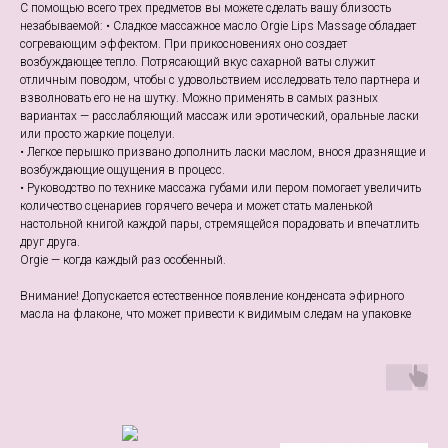
С помощью всего трех предметов вы можете сделать вашу близость
незабываемой: • Сладкое массажное масло Orgie Lips Massage обладает
согревающим эффектом. При прикосновениях оно создает
возбуждающее тепло. Потрясающий вкус сахарной ваты служит
отличным поводом, чтобы с удовольствием исследовать тело партнера и
взволновать его не на шутку. Можно применять в самых разных
вариантах — расслабляющий массаж или эротический, оральные ласки
или просто жаркие поцелуи.
• Легкое перышко призвано дополнить ласки маслом, внося дразнящие и
возбуждающие ощущения в процесс.
• Руководство по технике массажа губами или пером помогает увеличить
количество сценариев горячего вечера и может стать маленькой
настольной книгой каждой пары, стремящейся порадовать и впечатлить
друг друга.
Orgie — когда каждый раз особенный.
Внимание! Допускается естественное появление конденсата эфирного
масла на флаконе, что может привести к видимым следам на упаковке