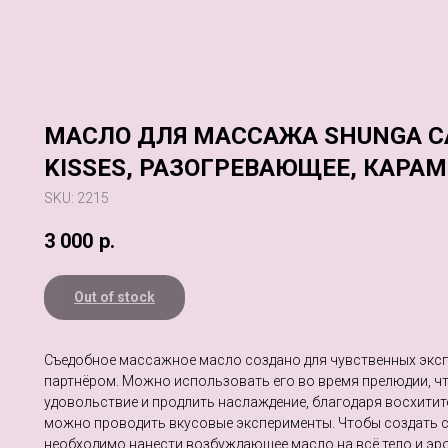
МАСЛО ДЛЯ МАССАЖА SHUNGA 
KISSES, РАЗОГРЕВАЮЩЕЕ, КАРАМЕ
SKU:
2215
3 000
р.
Out of stock
Съедобное массажное масло создано для чувственных экс
партнёром. Можно использовать его во время прелюдии, ч
удовольствие и продлить наслаждение, благодаря восхити
можно проводить вкусовые эксперименты. Чтобы создать 
необходимо нанести возбуждающее масло на всё тело и эр