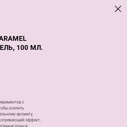
CARAMEL
ЛЬ, 100 МЛ.
периментов с
тобы усилить
тельному аромату,
согревающий эффект,
огенные зоны и