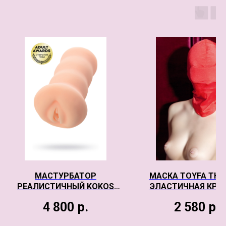
МАСТУРБАТОР
МАСКА TOYFA THE
РЕАЛИСТИЧНЫЙ KOKOS
ЭЛАСТИЧНАЯ КРА
THREE SISTERS VIRGIN, TPR,
4 800
р.
2 580
р.
ТЕЛЕСНЫЙ, 18 СМ