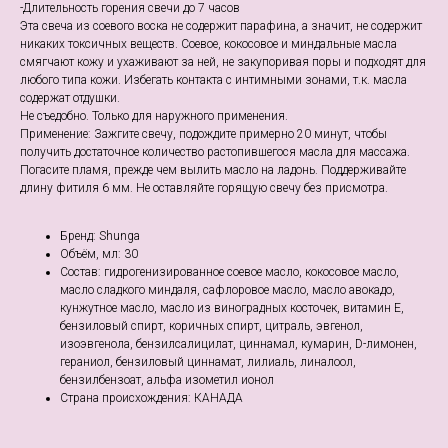
-Длительность горения свечи до 7 часов
Эта свеча из соевого воска не содержит парафина, а значит, не содержит
никаких токсичных веществ. Соевое, кокосовое и миндальные масла
смягчают кожу и ухаживают за ней, не закупоривая поры и подходят для
любого типа кожи. Избегать контакта с интимными зонами, т.к. масла
содержат отдушки.
Не съедобно. Только для наружного применения.
Применение: Зажгите свечу, подождите примерно 20 минут, чтобы
получить достаточное количество растопившегося масла для массажа.
Погасите пламя, прежде чем вылить масло на ладонь. Поддерживайте
длину фитиля 6 мм. Не оставляйте горящую свечу без присмотра.
Бренд: Shunga
Объём, мл: 30
Состав: гидрогенизированное соевое масло, кокосовое масло,
масло сладкого миндаля, сафлоровое масло, масло авокадо,
кунжутное масло, масло из виноградных косточек, витамин Е,
бензиловый спирт, коричных спирт, цитраль, эвгенол,
изоэвгенола, бензилсалицилат, циннамал, кумарин, D-лимонен,
гераниол, бензиловый циннамат, лилиаль, линалоол,
бензилбензоат, альфа изометил ионол
Страна происхождения: КАНАДА