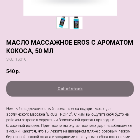
МАСЛО МАССАЖНОЕ EROS C АРОМАТОМ
КОКОСА, 50 МЛ
SKU:
13010
540
р.
Out of stock
Нежный сладко-сливочный аромат кокоса подарит масло для
эротического массажа "EROS TROPIC". С ним вы ощутите себя будто на
райском острове в окружении бесконечной красоты природы и
блаженной истомы. Приятное тепло окутает все тело, даря незабываемые
эмоции. Кажется, что вы лежите на шикарном пляже с розовым песком,
бирюзовой волной океана и уходящими в лазурные небеса кокосовыми