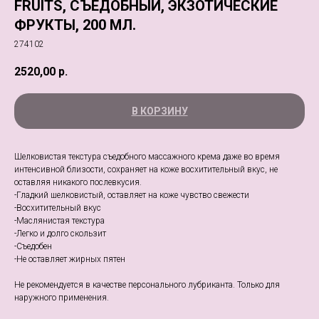
FRUITS, СЪЕДОБНЫЙ, ЭКЗОТИЧЕСКИЕ
ФРУКТЫ, 200 МЛ.
274102
2520,00
р.
В КОРЗИНУ
Шелковистая текстура съедобного массажного крема даже во время
интенсивной близости, сохраняет на коже восхитительный вкус, не
оставляя никакого послевкусия.
-Гладкий шелковистый, оставляет на коже чувство свежести
-Восхитительный вкус
-Маслянистая текстура
-Легко и долго скользит
-Съедобен
-Не оставляет жирных пятен
Не рекомендуется в качестве персонального лубриканта. Только для
наружного применения.