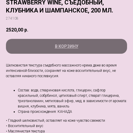
STRAWBERRY WINE, СЪЕДОБНЫЙ,
КЛУБНИКА И ШАМПАНСКОЕ, 200 МЛ.
274108
2520,00
р.
В КОРЗИНУ
Шелковистая текстура съедобного массажного крема даже во время
интенсивной близости, сохраняет на коже восхитительный вкус, не
оставляя никакого послевкусия.
Состав: вода, стеариновая кислота, глицерин, сафлор
красильный, собрбинол, цетиловый спирт, стеарат глицерина,
триэтаноламин, метиловый эфир, мед, в зависимости от аромата:
вишня, клубника, мята, ваниль
Страна происхождения: КАНАДА
• Гладкий шелковистый, оставляет на коже чувство свежести
• Восхитительный вкус
• Маслянистая текстура