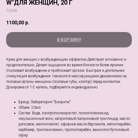
W"ДЛЯ ЖЕНЩИН, 20 Г
70009
1100,00
р.
В КОРЗИНУ
Крем для женщин с возбуждающим эффектом.Действует мгновенно и
продолжительно. Делает ощущения во время близости более яркими.
Усиливает возбуждение и приближает оргазм. Быстрая и длительная
стимуляция возбуждения. Наносится массирующими движениями на
половые органы женщины (половые губы, клитор) перед контактом.
Дозировка от 1-2 капель, подбирается индивидуально.
Бренд: Лаборатория "Биоритм"
Объём: 20мл
Состав: Вода, изопропилмиристат, полиэтиленоксид,
эмульсионный воск, каприловый/каприновый триглицид, масло
рапсовое, ментиллактат, эфирное масло бергамота, метилпарабен,
карбомер, триэтаноламин, пропилпарабен, ваниллил бутиловый
эфир