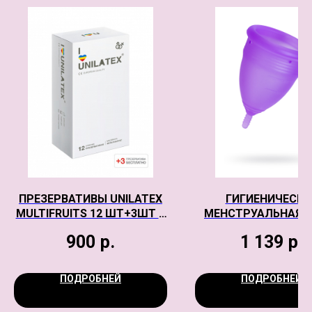
ПРЕЗЕРВАТИВЫ UNILATEX
ГИГИЕНИЧЕСКА
MULTIFRUITS 12 ШТ+3ШТ В
МЕНСТРУАЛЬНАЯ 
ПОДАРОК
EROMANTICA, СИЛ
900
р.
1 139
р.
ФИОЛЕТОВАЯ, 
ПОДРОБНЕЙ
ПОДРОБНЕЙ