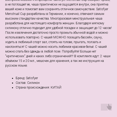
а не поглощает ее, чаша практически не ощущается внутри, она приятна
вашей коже и помогает вам сохранять отличное самочувствие. Satisfyer
Menstrual Cup разработаны в Германии, и конечно, отвечают самым
высоким стандартам качества. Многоразовая менструальная чаша
разработана для настоящего комфорта женщин. Благодаря мягкому
силикону отлично подходит для удобной посадки и защищает до 12 часов!
После извлечения достаточно просто промыть обычной водой и можно
использовать повторно. С чашей МОЖНО посещать бассейн, сауну,
ходить в любимый спорт зал, стоять на голове, прыгать, ползать и
наклоняться! С чашей можно носить любимое красивое бельё. С чашей
можно спать без одежды в любой позе. Попробуйте! Больше нет
"критических" дней и каких либо ограничений!!! В комплекте идут: 2 чаши
объёмом 15 и 20 мл., мешочек для хранения, а так же инструкция на
русском языке.
Бренд: Satisfyer
Состав: Силикон
Страна происхождения: КИТАЙ