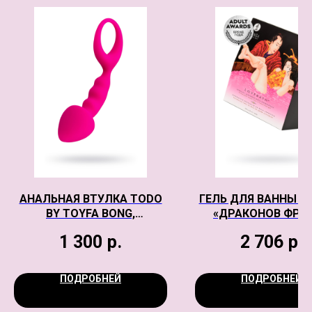
АНАЛЬНАЯ ВТУЛКА TODO
ГЕЛЬ ДЛЯ ВАННЫ S
BY TOYFA BONG,
«ДРАКОНОВ ФРУК
ВОДОНЕПРОНИЦАЕМАЯ,
РОЗОВЫЙ, 650 
1 300
р.
2 706
р.
СИЛИКОН, РОЗОВАЯ, 12,5
СМ, Ø 2,5 СМ
ПОДРОБНЕЙ
ПОДРОБНЕЙ