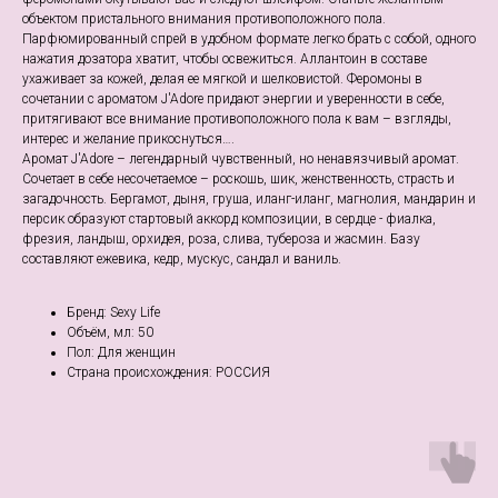
объектом пристального внимания противоположного пола.
Парфюмированный спрей в удобном формате легко брать с собой, одного
нажатия дозатора хватит, чтобы освежиться. Аллантоин в составе
ухаживает за кожей, делая ее мягкой и шелковистой. Феромоны в
сочетании с ароматом J'Adore придают энергии и уверенности в себе,
притягивают все внимание противоположного пола к вам – взгляды,
интерес и желание прикоснуться….
Аромат J'Adore – легендарный чувственный, но ненавязчивый аромат.
Сочетает в себе несочетаемое – роскошь, шик, женственность, страсть и
загадочность. Бергамот, дыня, груша, иланг-иланг, магнолия, мандарин и
персик образуют стартовый аккорд композиции, в сердце - фиалка,
фрезия, ландыш, орхидея, роза, слива, тубероза и жасмин. Базу
составляют ежевика, кедр, мускус, сандал и ваниль.
Бренд: Sexy Life
Объём, мл: 50
Пол: Для женщин
Страна происхождения: РОССИЯ